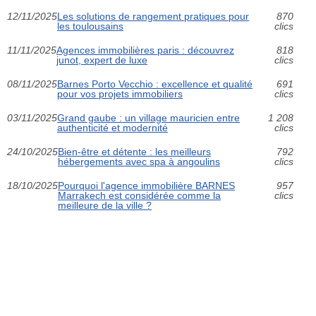
12/11/2025
Les solutions de rangement pratiques pour
870
les toulousains
clics
11/11/2025
Agences immobilières paris : découvrez
818
junot, expert de luxe
clics
08/11/2025
Barnes Porto Vecchio : excellence et qualité
691
pour vos projets immobiliers
clics
03/11/2025
Grand gaube : un village mauricien entre
1 208
authenticité et modernité
clics
24/10/2025
Bien-être et détente : les meilleurs
792
hébergements avec spa à angoulins
clics
18/10/2025
Pourquoi l'agence immobilière BARNES
957
Marrakech est considérée comme la
clics
meilleure de la ville ?