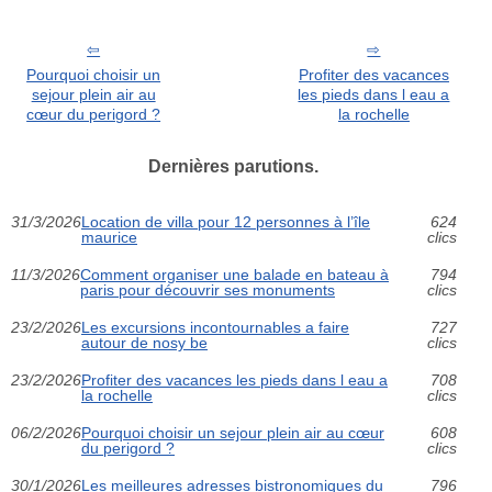
Pourquoi choisir un
Profiter des vacances
sejour plein air au
les pieds dans l eau a
cœur du perigord ?
la rochelle
Dernières parutions.
31/3/2026
Location de villa pour 12 personnes à l’île
624
maurice
clics
11/3/2026
Comment organiser une balade en bateau à
794
paris pour découvrir ses monuments
clics
23/2/2026
Les excursions incontournables a faire
727
autour de nosy be
clics
23/2/2026
Profiter des vacances les pieds dans l eau a
708
la rochelle
clics
06/2/2026
Pourquoi choisir un sejour plein air au cœur
608
du perigord ?
clics
30/1/2026
Les meilleures adresses bistronomiques du
796