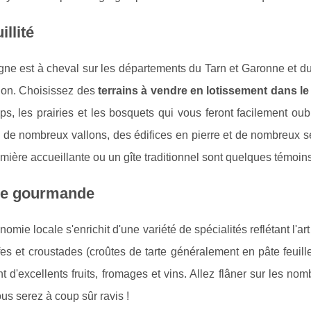
illité
ne est à cheval sur les départements du Tarn et Garonne et du
gion. Choisissez des
terrains à vendre en lotissement dans l
s, les prairies et les bosquets qui vous feront facilement oub
 de nombreux vallons, des édifices en pierre et de nombreux s
ière accueillante ou un gîte traditionnel sont quelques témoins 
ne gourmande
nomie locale s'enrichit d'une variété de spécialités reflétant l'art
ffes et croustades (croûtes de tarte généralement en pâte feuill
 d'excellents fruits, fromages et vins. Allez flâner sur les n
ous serez à coup sûr ravis !