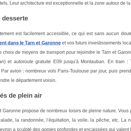
ls. Leur architecture est exceptionnelle et la zone autour de l
 desserte
tement est facilement accessible, ce qui est sans aucun dout
ent dans le Tarn et Garonne
et vos futurs investissements loca
e choix de moyens de transport pour rejoindre le Tarn et Garonn
n) et autoroute gratuite E09 jusqu'à Montauban. En train :
Par avion : nombreux vols Paris-Toulouse par jour, puis prend
indre le département voisin.
tés de plein air
t Garonne propose de nombreux loisirs de pleine nature. Vous pou
scalade, la randonnée, l'équitation, la voile, la pêche, etc. L
veyron a sculpté des gorges profondes et encaissées qui valent l