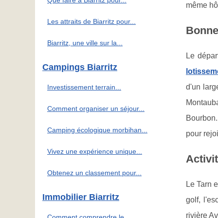
Que faire à Biarritz pour...
même hôte
Les attraits de Biarritz pour...
Bonne
Biarritz, une ville sur la...
Le dépar
Campings Biarritz
lotissem
d'un larg
Investissement terrain...
Montauba
Comment organiser un séjour...
Bourbon. 
Camping écologique morbihan...
pour rejo
Vivez une expérience unique...
Activi
Obtenez un classement pour...
Le Tarn e
Immobilier Biarritz
golf, l'e
rivière A
Comment comprendre le...