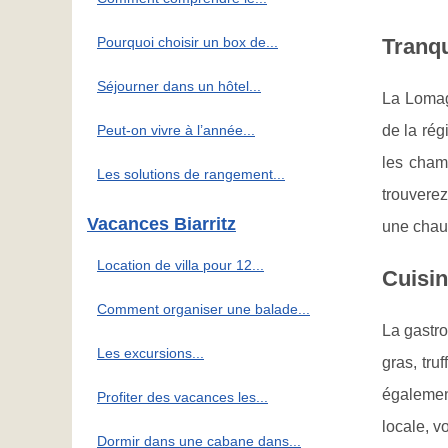
Pourquoi choisir un box de...
Tranqu
Séjourner dans un hôtel...
La Lomag
Peut-on vivre à l’année...
de la ré
les champ
Les solutions de rangement...
trouverez
Vacances Biarritz
une chaum
Location de villa pour 12...
Cuisi
Comment organiser une balade...
La gastro
Les excursions...
gras, tru
également
Profiter des vacances les...
locale, v
Dormir dans une cabane dans...