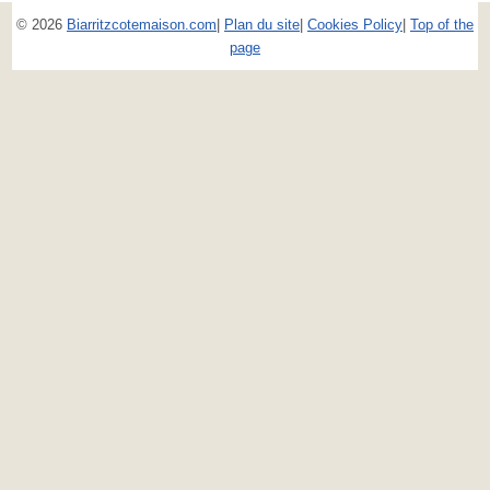
© 2026
Biarritzcotemaison.com
|
Plan du site
|
Cookies Policy
|
Top of the
page