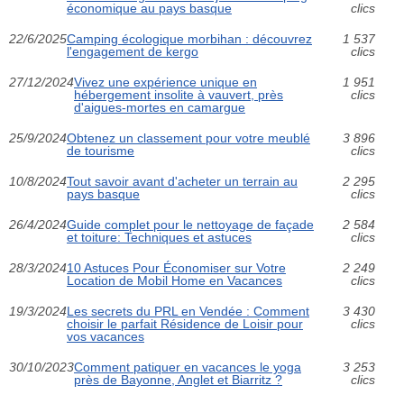
économique au pays basque
clics
22/6/2025
Camping écologique morbihan : découvrez
1 537
l'engagement de kergo
clics
27/12/2024
Vivez une expérience unique en
1 951
hébergement insolite à vauvert, près
clics
d'aigues-mortes en camargue
25/9/2024
Obtenez un classement pour votre meublé
3 896
de tourisme
clics
10/8/2024
Tout savoir avant d'acheter un terrain au
2 295
pays basque
clics
26/4/2024
Guide complet pour le nettoyage de façade
2 584
et toiture: Techniques et astuces
clics
28/3/2024
10 Astuces Pour Économiser sur Votre
2 249
Location de Mobil Home en Vacances
clics
19/3/2024
Les secrets du PRL en Vendée : Comment
3 430
choisir le parfait Résidence de Loisir pour
clics
vos vacances
30/10/2023
Comment patiquer en vacances le yoga
3 253
près de Bayonne, Anglet et Biarritz ?
clics