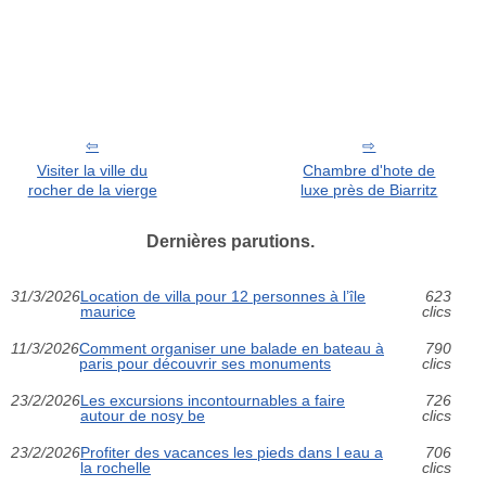
Visiter la ville du
Chambre d'hote de
rocher de la vierge
luxe près de Biarritz
Dernières parutions.
31/3/2026
Location de villa pour 12 personnes à l’île
623
maurice
clics
11/3/2026
Comment organiser une balade en bateau à
790
paris pour découvrir ses monuments
clics
23/2/2026
Les excursions incontournables a faire
726
autour de nosy be
clics
23/2/2026
Profiter des vacances les pieds dans l eau a
706
la rochelle
clics