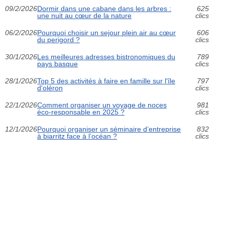
09/2/2026
Dormir dans une cabane dans les arbres :
625
une nuit au cœur de la nature
clics
06/2/2026
Pourquoi choisir un sejour plein air au cœur
606
du perigord ?
clics
30/1/2026
Les meilleures adresses bistronomiques du
789
pays basque
clics
28/1/2026
Top 5 des activités à faire en famille sur l'île
797
d'oléron
clics
22/1/2026
Comment organiser un voyage de noces
981
éco-responsable en 2025 ?
clics
12/1/2026
Pourquoi organiser un séminaire d’entreprise
832
à biarritz face à l’océan ?
clics