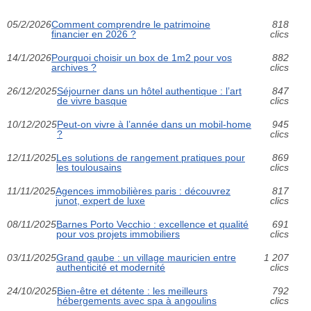
05/2/2026
Comment comprendre le patrimoine
818
financier en 2026 ?
clics
14/1/2026
Pourquoi choisir un box de 1m2 pour vos
882
archives ?
clics
26/12/2025
Séjourner dans un hôtel authentique : l’art
847
de vivre basque
clics
10/12/2025
Peut-on vivre à l’année dans un mobil-home
945
?
clics
12/11/2025
Les solutions de rangement pratiques pour
869
les toulousains
clics
11/11/2025
Agences immobilières paris : découvrez
817
junot, expert de luxe
clics
08/11/2025
Barnes Porto Vecchio : excellence et qualité
691
pour vos projets immobiliers
clics
03/11/2025
Grand gaube : un village mauricien entre
1 207
authenticité et modernité
clics
24/10/2025
Bien-être et détente : les meilleurs
792
hébergements avec spa à angoulins
clics