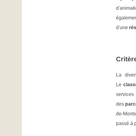
d'animat
égaleme
d'une
ré
Critèr
La diver
Le
clas
services 
des
parc
de-Mont
passé à pr