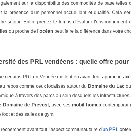
également sur la disponibilité des commodités de base telles q
t la présence d'un personnel accueillant et qualifié. Cela sera 
otre séjour. Enfin, prenez le temps d'évaluer l'environneme
lles
ou proche de
l'océan
peut faire la différence dans votre cho
ersité des PRL vendéens : quelle offre pour
e certains PRL en Vendée mettent en avant leur approche axée s
 au repos comme ceux localisés autour du
Domaine du Lac
ou 
mique à travers des parcs au sein desquels les infrastructures sp
le
Domaine de Prevost
, avec ses
mobil homes
contemporains
e foot et des salles de gym.
recherchent avant tout l'aspect communautaire d'
un PRL
opter