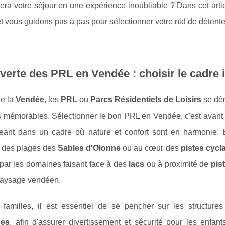
era votre séjour en une expérience inoubliable ? Dans cet arti
 vous guidons pas à pas pour sélectionner votre nid de détente
erte des PRL en Vendée : choisir le cadre 
de la
Vendée
, les
PRL
ou
Parcs Résidentiels de Loisirs
se dém
 mémorables. Sélectionner le bon PRL en Vendée, c'est avant
eant dans un cadre où nature et confort sont en harmonie.
é des plages des
Sables d'Olonne
ou au cœur des
pistes cycl
par les domaines faisant face à des
lacs
ou à proximité de
pis
paysage vendéen.
 familles, il est essentiel de se pencher sur les structur
ues
, afin d'assurer divertissement et sécurité pour les enf