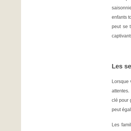
saisonni
enfants t
peut se 
captivant
Les s
Lorsque 
attentes
clé pour
peut égal
Les fami