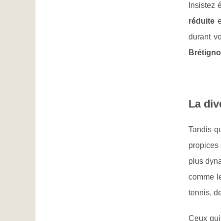
Insistez 
réduite
e
durant v
Brétigno
La div
Tandis qu
propices
plus dyna
comme 
tennis, d
Ceux qui 