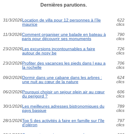
Dernières parutions.
31/3/2026
Location de villa pour 12 personnes à l’île
622
maurice
clics
11/3/2026
Comment organiser une balade en bateau à
790
paris pour découvrir ses monuments
clics
23/2/2026
Les excursions incontournables a faire
726
autour de nosy be
clics
23/2/2026
Profiter des vacances les pieds dans l eau a
706
la rochelle
clics
09/2/2026
Dormir dans une cabane dans les arbres :
624
une nuit au cœur de la nature
clics
06/2/2026
Pourquoi choisir un sejour plein air au cœur
606
du perigord ?
clics
30/1/2026
Les meilleures adresses bistronomiques du
789
pays basque
clics
28/1/2026
Top 5 des activités à faire en famille sur l'île
797
d'oléron
clics